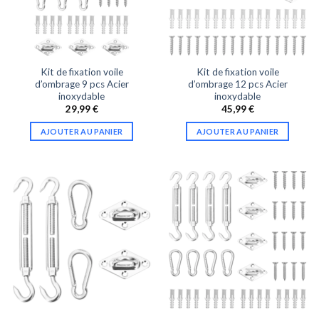
Kit de fixation voile
Kit de fixation voile
d’ombrage 9 pcs Acier
d’ombrage 12 pcs Acier
inoxydable
inoxydable
29,99
€
45,99
€
AJOUTER AU PANIER
AJOUTER AU PANIER