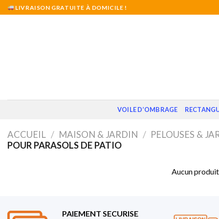
Skip
LIVRAISON GRATUITE À DOMICILE !
to
content
VOILE D’OMBRAGE
RECTANGU
ACCUEIL
/
MAISON & JARDIN
/
PELOUSES & JA
POUR PARASOLS DE PATIO
Aucun produit 
PAIEMENT SECURISE