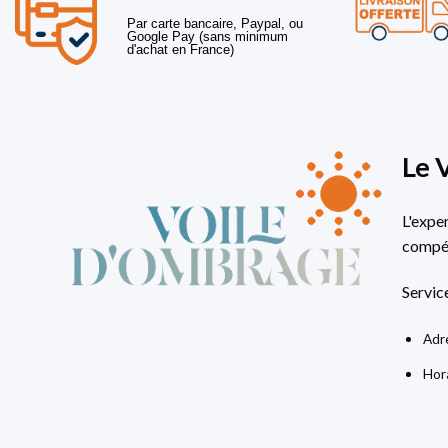
Par carte bancaire, Paypal, ou
Google Pay (sans minimum
d'achat en France)
Le 
L'expe
compét
Servic
Adre
Hora