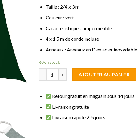
Taille : 2/4 x 3 m
Couleur : vert
Caractéristiques : imperméable
4 x 1,5 m de corde incluse
Anneaux
:
Anneaux en D en acier inoxydable
60 en stock
quantité de Voile d'ombrage trapèze 2/4 x 3 m 
AJOUTER AU PANIER
Retour gratuit en magasin sous 14 jours
Livraison gratuite
Livraison rapide 2-5 jours