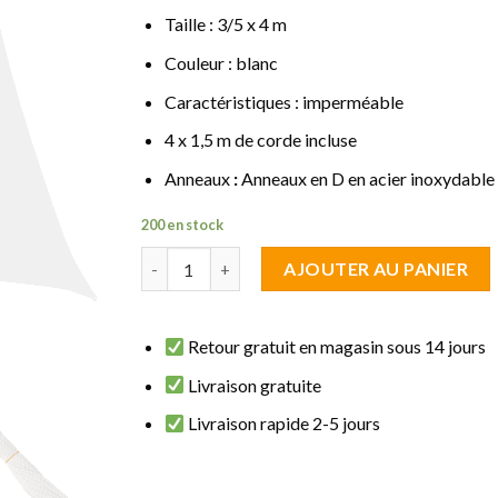
Taille : 3/5 x 4 m
Couleur : blanc
Caractéristiques : imperméable
4 x 1,5 m de corde incluse
Anneaux
:
Anneaux en D en acier inoxydable
200 en stock
quantité de Voile d'ombrage trapèze 3/5 x 4 m 
AJOUTER AU PANIER
Retour gratuit en magasin sous 14 jours
Livraison gratuite
Livraison rapide 2-5 jours