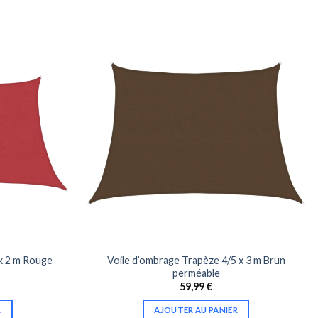
x 2 m Rouge
Voile d’ombrage Trapèze 4/5 x 3 m Brun
perméable
59,99
€
R
AJOUTER AU PANIER