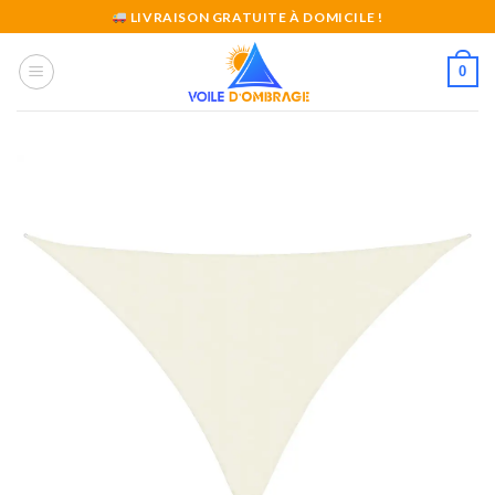
Skip
LIVRAISON GRATUITE À DOMICILE !
to
content
0