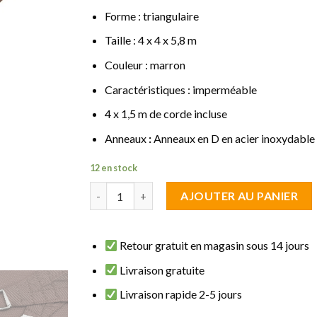
Forme : triangulaire
Taille : 4 x 4 x 5,8 m
Couleur : marron
Caractéristiques : imperméable
4 x 1,5 m de corde incluse
Anneaux
:
Anneaux en D en acier inoxydable
12 en stock
quantité de Voile d'ombrage triangulaire 4 x 4 
AJOUTER AU PANIER
Retour gratuit en magasin sous 14 jours
Livraison gratuite
Livraison rapide 2-5 jours