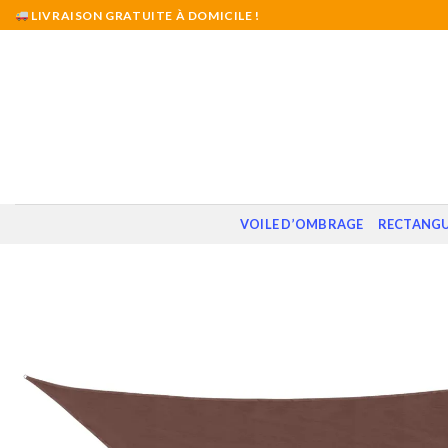
Skip
LIVRAISON GRATUITE À DOMICILE !
to
content
VOILE D’OMBRAGE
RECTANGU