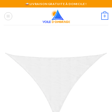
Skip
LIVRAISON GRATUITE À DOMICILE !
to
content
0