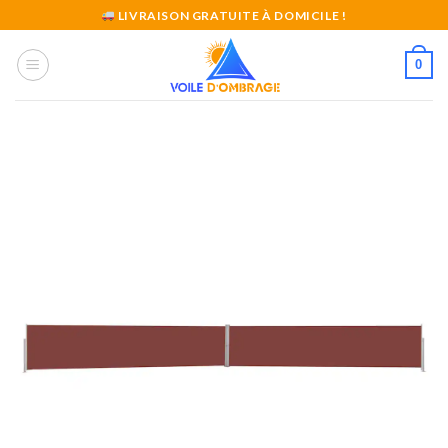
Skip
LIVRAISON GRATUITE À DOMICILE !
to
content
0