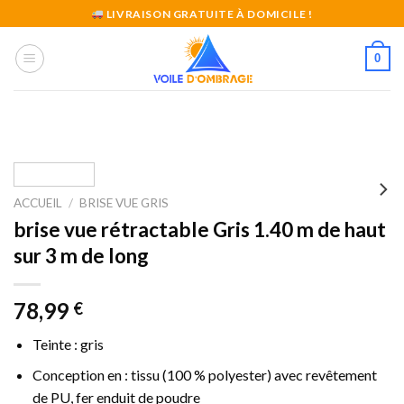
Skip
LIVRAISON GRATUITE À DOMICILE !
to
content
0
ACCUEIL
/
BRISE VUE GRIS
brise vue rétractable Gris 1.40 m de haut
sur 3 m de long
78,99
€
Teinte : gris
Conception en : tissu (100 % polyester) avec revêtement
de PU, fer enduit de poudre