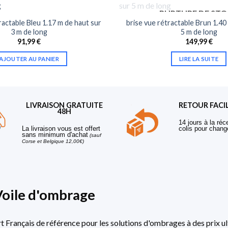
RUPTURE DE ST
ractable Bleu 1.17 m de haut sur
brise vue rétractable Brun 1.40
3 m de long
5 m de long
91,99
€
149,99
€
AJOUTER AU PANIER
LIRE LA SUITE
LIVRAISON GRATUITE
RETOUR FACI
48H
14 jours à la réc
La livraison vous est offert
colis pour chang
sans minimum d'achat
(sauf
Corse et Belgique 12,00€)
Voile d'ombrage
rt Français de référence pour les solutions d'ombrages à des prix ul