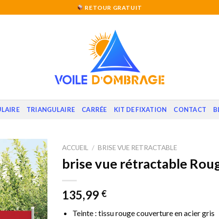
RETOUR GRATUIT
LAIRE
TRIANGULAIRE
CARRÉE
KIT DE FIXATION
CONTACT
B
ACCUEIL
/
BRISE VUE RETRACTABLE
brise vue rétractable Roug
135,99
€
Teinte : tissu rouge couverture en acier gris