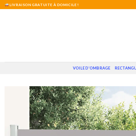
Skip
LIVRAISON GRATUITE À DOMICILE !
to
content
VOILE D’OMBRAGE
RECTANGU