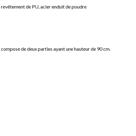
c revêtement de PU, acier enduit de poudre
se compose de deux parties ayant une hauteur de 90 cm.
 haut sur 5 m de long