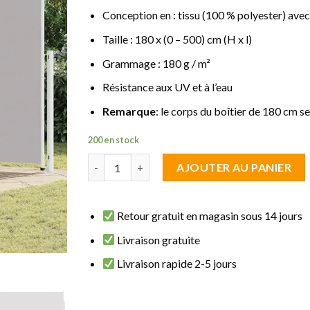
Conception en : tissu (100 % polyester) ave
Taille : 180 x (0 – 500) cm (H x l)
Grammage : 180 g / m²
Résistance aux UV et à l’eau
Remarque
: le corps du boîtier de 180 cm 
200 en stock
quantité de brise vue rétractable Gris 1.80 m de
AJOUTER AU PANIER
Retour gratuit en magasin sous 14 jours
Livraison gratuite
Livraison rapide 2-5 jours