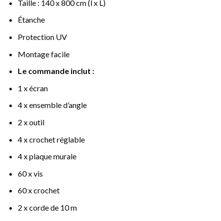
Taille : 140 x 800 cm (l x L)
Étanche
Protection UV
Montage facile
Le commande inclut :
1 x écran
4 x ensemble d’angle
2 x outil
4 x crochet réglable
4 x plaque murale
60 x vis
60 x crochet
2 x corde de 10 m