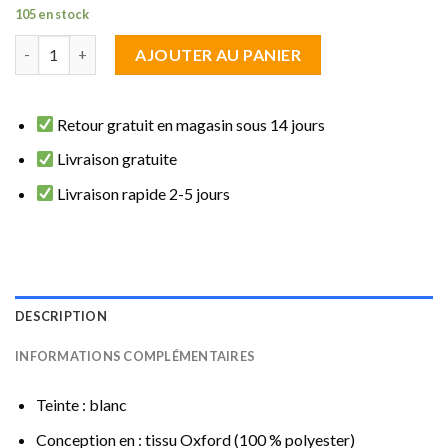
105 en stock
quantité de brise vue écran Blanc 1.40 m de haut sur 8 m de long
AJOUTER AU PANIER
Retour gratuit en magasin sous 14 jours
Livraison gratuite
Livraison rapide 2-5 jours
DESCRIPTION
INFORMATIONS COMPLÉMENTAIRES
Teinte : blanc
Conception en : tissu Oxford (100 % polyester)