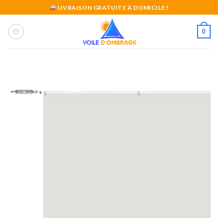
Skip
LIVRAISON GRATUITE À DOMICILE !
to
content
0