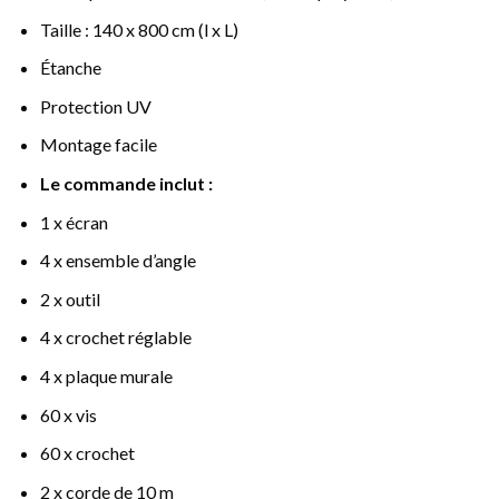
Taille : 140 x 800 cm (l x L)
Étanche
Protection UV
Montage facile
Le commande inclut :
1 x écran
4 x ensemble d’angle
2 x outil
4 x crochet réglable
4 x plaque murale
60 x vis
60 x crochet
2 x corde de 10 m