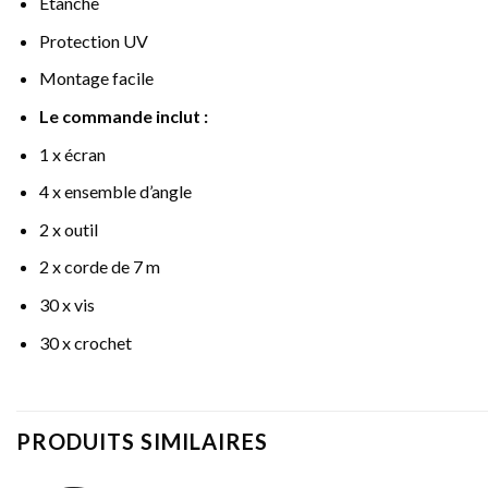
Étanche
Protection UV
Montage facile
Le commande inclut :
1 x écran
4 x ensemble d’angle
2 x outil
2 x corde de 7 m
30 x vis
30 x crochet
PRODUITS SIMILAIRES