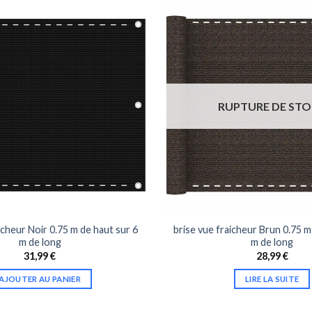
RUPTURE DE ST
icheur Noir 0.75 m de haut sur 6
brise vue fraicheur Brun 0.75 m
m de long
m de long
31,99
€
28,99
€
AJOUTER AU PANIER
LIRE LA SUITE