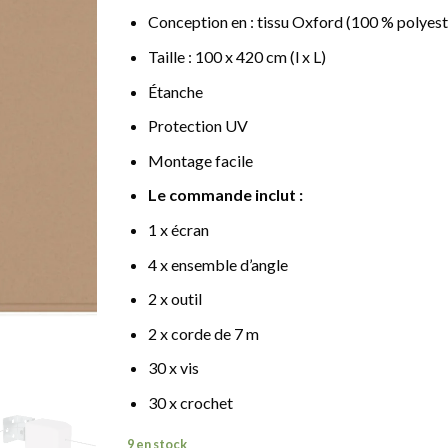
Conception en : tissu Oxford (100 % polyest
Taille : 100 x 420 cm (l x L)
Étanche
Protection UV
Montage facile
Le commande inclut :
1 x écran
4 x ensemble d’angle
2 x outil
2 x corde de 7 m
30 x vis
30 x crochet
9 en stock