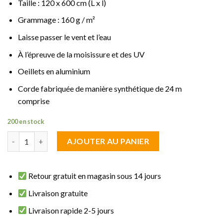
Taille : 120 x 600 cm (L x l)
Grammage : 160 g / m²
Laisse passer le vent et l’eau
À l’épreuve de la moisissure et des UV
Oeillets en aluminium
Corde fabriquée de manière synthétique de 24 m
comprise
200 en stock
quantité de brise vue fraicheur Blanc 1.20 m de haut sur 6 m de 
AJOUTER AU PANIER
Retour gratuit en magasin sous 14 jours
Livraison gratuite
Livraison rapide 2-5 jours