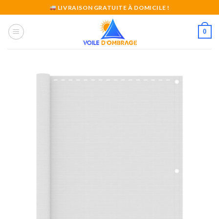
Skip
LIVRAISON GRATUITE À DOMICILE !
to
content
0