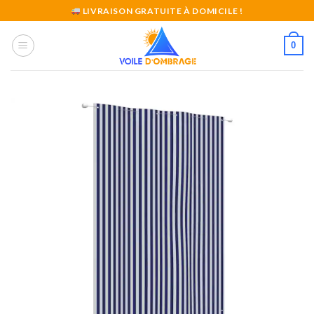
Skip
LIVRAISON GRATUITE À DOMICILE !
to
content
0