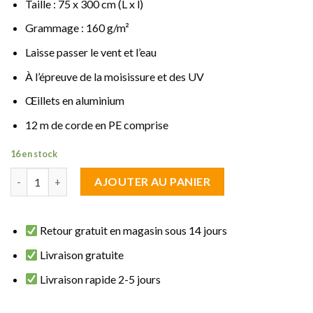
Taille : 75 x 300 cm (L x l)
Grammage : 160 g/m²
Laisse passer le vent et l’eau
À l’épreuve de la moisissure et des UV
Œillets en aluminium
12 m de corde en PE comprise
16 en stock
quantité de brise vue fraicheur Multicolore 0.75 m de haut sur 3
AJOUTER AU PANIER
Retour gratuit en magasin sous 14 jours
Livraison gratuite
Livraison rapide 2-5 jours