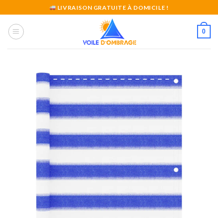
Skip
LIVRAISON GRATUITE À DOMICILE !
to
content
0