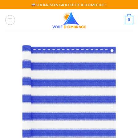
Skip
LIVRAISON GRATUITE À DOMICILE !
to
content
0