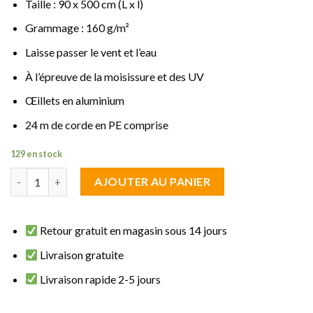
Taille : 90 x 500 cm (L x l)
Grammage : 160 g/m²
Laisse passer le vent et l’eau
À l’épreuve de la moisissure et des UV
Œillets en aluminium
24 m de corde en PE comprise
129 en stock
quantité de brise vue fraicheur Multicolore 0.90 m de haut sur 5
AJOUTER AU PANIER
Retour gratuit en magasin sous 14 jours
Livraison gratuite
Livraison rapide 2-5 jours