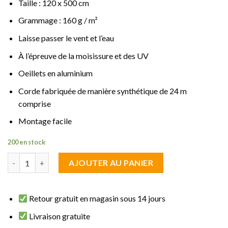
Taille : 120 x 500 cm
Grammage : 160 g / m²
Laisse passer le vent et l’eau
À l’épreuve de la moisissure et des UV
Oeillets en aluminium
Corde fabriquée de manière synthétique de 24 m
comprise
Montage facile
200 en stock
quantité de brise vue fraicheur Crème 1.20 m de haut sur 5 m de
AJOUTER AU PANIER
Retour gratuit en magasin sous 14 jours
Livraison gratuite