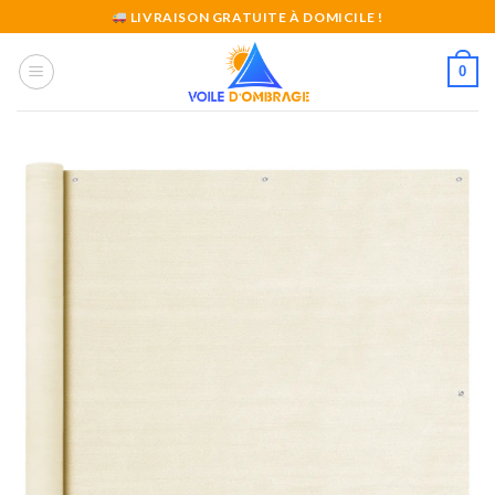
Skip
LIVRAISON GRATUITE À DOMICILE !
to
content
0