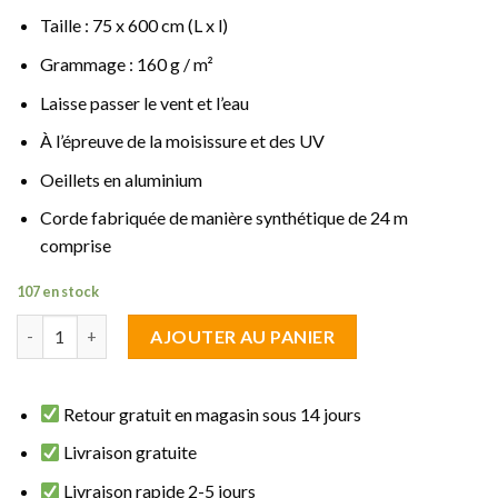
Taille : 75 x 600 cm (L x l)
Grammage : 160 g / m²
Laisse passer le vent et l’eau
À l’épreuve de la moisissure et des UV
Oeillets en aluminium
Corde fabriquée de manière synthétique de 24 m
comprise
107 en stock
quantité de brise vue fraicheur Jaune 0.75 m de haut sur 6 m de 
AJOUTER AU PANIER
Retour gratuit en magasin sous 14 jours
Livraison gratuite
Livraison rapide 2-5 jours