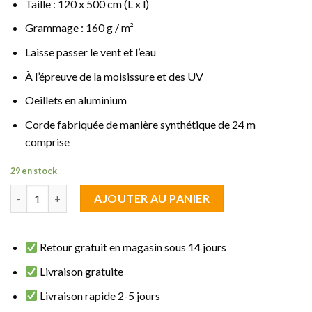
Taille : 120 x 500 cm (L x l)
Grammage : 160 g / m²
Laisse passer le vent et l’eau
À l’épreuve de la moisissure et des UV
Oeillets en aluminium
Corde fabriquée de manière synthétique de 24 m
comprise
29 en stock
quantité de brise vue fraicheur Brun 1.20 m de haut sur 5 m de l
AJOUTER AU PANIER
Retour gratuit en magasin sous 14 jours
Livraison gratuite
Livraison rapide 2-5 jours