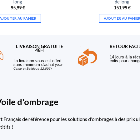
long
de long
95,99
€
151,99
€
AJOUTER AU PANIER
AJOUTER AU PANIE
LIVRAISON GRATUITE
RETOUR FACI
48H
14 jours à la réc
La livraison vous est offert
colis pour chang
sans minimum d'achat
(sauf
Corse et Belgique 12,00€)
Voile d'ombrage
rt Français de référence pour les solutions d'ombrages à des prix ul
itifs !