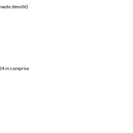
haute densité)
 24 m comprise
haut sur 5 m de long