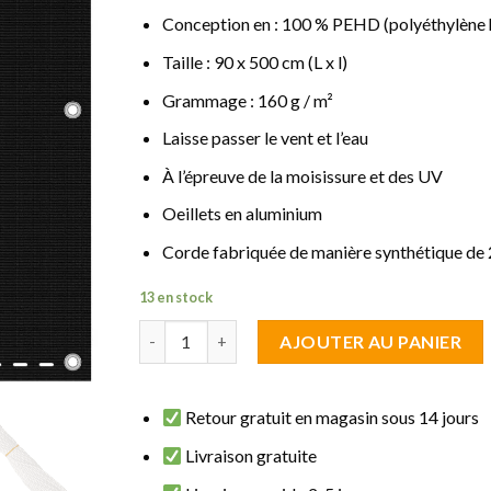
Conception en : 100 % PEHD (polyéthylène 
Taille : 90 x 500 cm (L x l)
Grammage : 160 g / m²
Laisse passer le vent et l’eau
À l’épreuve de la moisissure et des UV
Oeillets en aluminium
Corde fabriquée de manière synthétique de
13 en stock
quantité de brise vue fraicheur Noir 0.90 m de 
AJOUTER AU PANIER
Retour gratuit en magasin sous 14 jours
Livraison gratuite