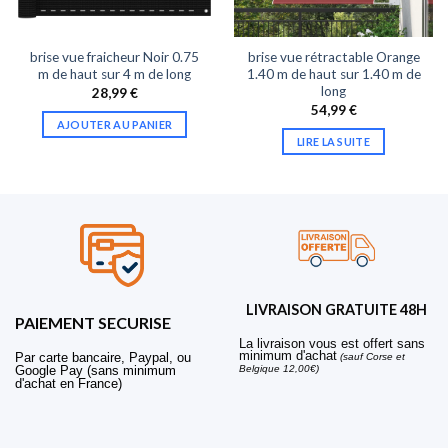
brise vue fraicheur Noir 0.75
brise vue rétractable Orange
m de haut sur 4 m de long
1.40 m de haut sur 1.40 m de
long
28,99
€
54,99
€
AJOUTER AU PANIER
LIRE LA SUITE
LIVRAISON GRATUITE 48H
PAIEMENT SECURISE
La livraison vous est offert sans
minimum d'achat
Par carte bancaire, Paypal, ou
(sauf Corse et
Belgique 12,00€)
Google Pay (sans minimum
d'achat en France)