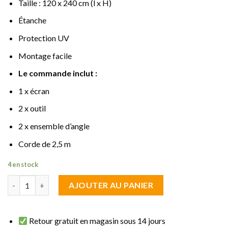
Taille : 120 x 240 cm (l x H)
Étanche
Protection UV
Montage facile
Le commande inclut :
1 x écran
2 x outil
2 x ensemble d’angle
Corde de 2,5 m
4 en stock
quantité de brise vue vertical Multicolore 2.40 m de haut sur 1.2
AJOUTER AU PANIER
Retour gratuit en magasin sous 14 jours