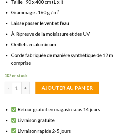
Taille : 90 x 400 cm (L x l)
Grammage : 160 g / m²
Laisse passer le vent et l’eau
À l’épreuve de la moisissure et des UV
Oeillets en aluminium
Corde fabriquée de manière synthétique de 12 m
comprise
107 en stock
quantité de brise vue fraicheur Rouge 0.90 m de haut sur 4 m de
AJOUTER AU PANIER
Retour gratuit en magasin sous 14 jours
Livraison gratuite
Livraison rapide 2-5 jours