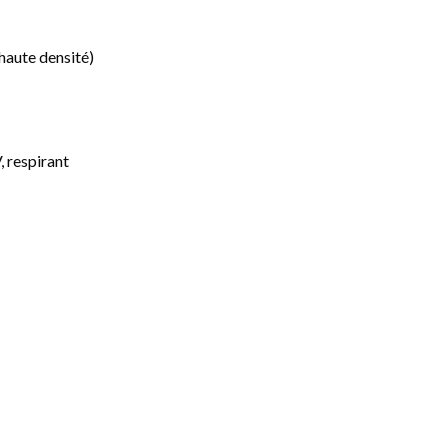
haute densité)
, respirant
e haut sur 25 m de long 135g/m²