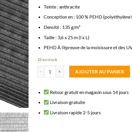
Teinte : anthracite
Conception en : 100 % PEHD (polyéthylène 
Densité : 135 g/m²
Taille : 3,6 x 25 m (l x L)
PEHD À l’épreuve de la moisissure et des UV
12 en stock
quantité de brise vue Filet Anthracite 3.60 m d
AJOUTER AU PANIER
Retour gratuit en magasin sous 14 jours
Livraison gratuite
Livraison rapide 2-5 jours