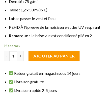
Densité : 75 g/m²
Taille : 1,2 x 50 m (l x L)
Laisse passer le vent et l’eau
PEHD À l’épreuve de la moisissure et des UV, respirant
Remarque :
Le brise vue est conditionné plié en 2
98 en stock
quantité de brise vue Filet Noir 1.20 m de haut sur 50 m de long 
AJOUTER AU PANIER
Retour gratuit en magasin sous 14 jours
Livraison gratuite
Livraison rapide 2-5 jours