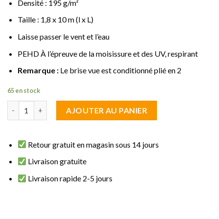
Densité : 195 g/m²
Taille : 1,8 x 10 m (l x L)
Laisse passer le vent et l’eau
PEHD À l’épreuve de la moisissure et des UV, respirant
Remarque :
Le brise vue est conditionné plié en 2
65 en stock
quantité de brise vue Filet Vert 1.80 m de haut sur 10 m de long
AJOUTER AU PANIER
Retour gratuit en magasin sous 14 jours
Livraison gratuite
Livraison rapide 2-5 jours