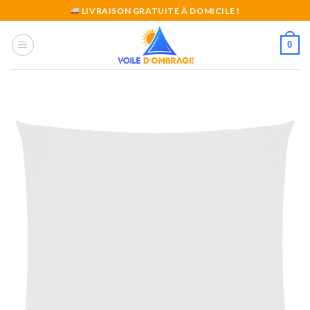
Skip
LIVRAISON GRATUITE À DOMICILE !
to
content
0