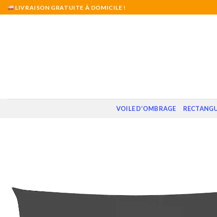
Skip
LIVRAISON GRATUITE À DOMICILE !
to
content
VOILE D’OMBRAGE
RECTANGU