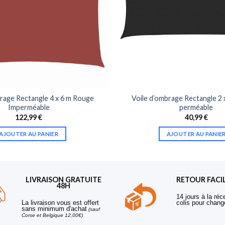
brage Rectangle 4 x 6 m Rouge
Voile d’ombrage Rectangle 2 
Imperméable
perméable
122,99
€
40,99
€
AJOUTER AU PANIER
AJOUTER AU PANIE
LIVRAISON GRATUITE
RETOUR FACI
48H
14 jours à la réc
La livraison vous est offert
colis pour chang
sans minimum d'achat
(sauf
Corse et Belgique 12,00€)