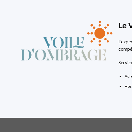
Le 
L'expe
compét
Servic
Adre
Hora