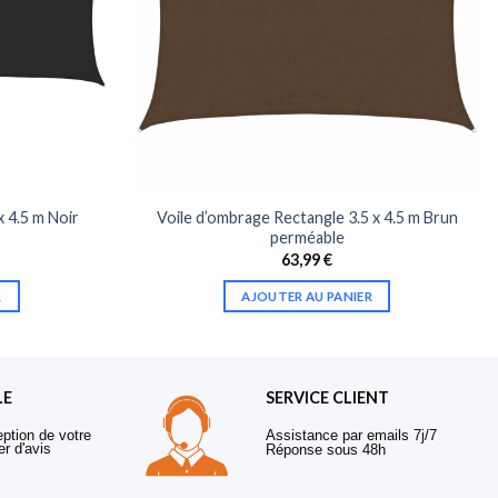
x 4.5 m Noir
Voile d’ombrage Rectangle 3.5 x 4.5 m Brun
perméable
63,99
€
R
AJOUTER AU PANIER
LE
SERVICE CLIENT
eption de votre
Assistance par emails 7j/7
er d'avis
Réponse sous 48h