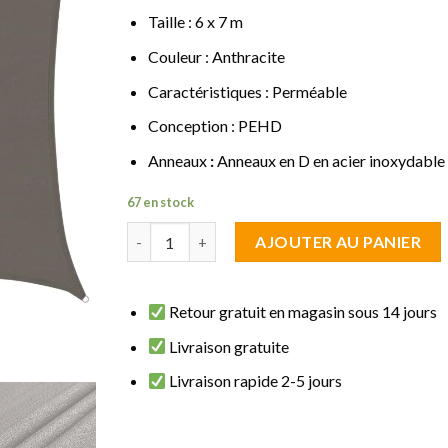
Taille : 6 x 7 m
Couleur : Anthracite
Caractéristiques : Perméable
Conception : PEHD
Anneaux
:
Anneaux en D en acier inoxydable
67 en stock
quantité de Voile d'ombrage Rectangulaire 6 x 
AJOUTER AU PANIER
Retour gratuit en magasin sous 14 jours
Livraison gratuite
Livraison rapide 2-5 jours