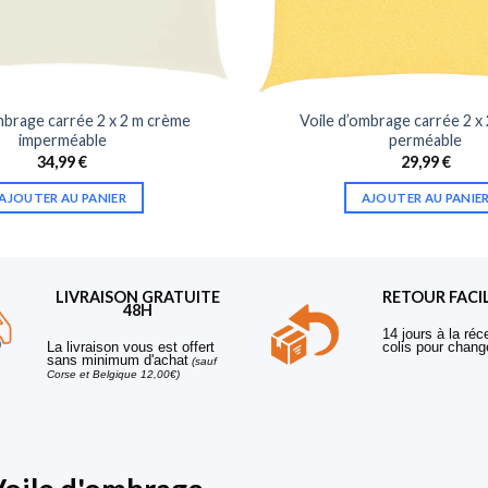
mbrage carrée 2 x 2 m crème
Voile d’ombrage carrée 2 x
imperméable
perméable
34,99
€
29,99
€
AJOUTER AU PANIER
AJOUTER AU PANIE
LIVRAISON GRATUITE
RETOUR FACI
48H
14 jours à la réc
La livraison vous est offert
colis pour chang
sans minimum d'achat
(sauf
Corse et Belgique 12,00€)