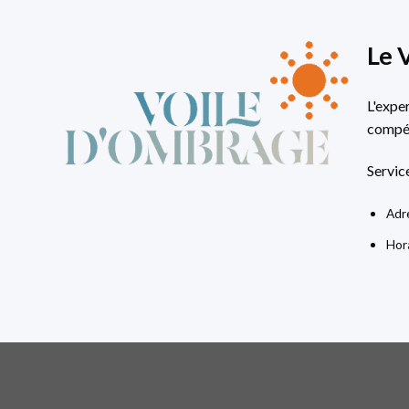
Le 
L'expe
compét
Servic
Adre
Hora