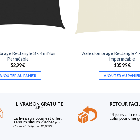
brage Rectangle 3 x 4 m Noir
Voile d’ombrage Rectangle 4 
Perméable
Imperméable
52,99
€
105,99
€
AJOUTER AU PANIER
AJOUTER AU PANIE
LIVRAISON GRATUITE
RETOUR FACI
48H
14 jours à la réc
La livraison vous est offert
colis pour chang
sans minimum d'achat
(sauf
Corse et Belgique 12,00€)