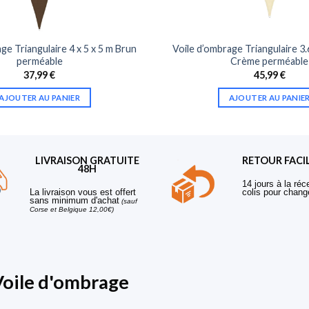
ge Triangulaire 4 x 5 x 5 m Brun
Voile d’ombrage Triangulaire 3.6
perméable
Crème perméable
37,99
€
45,99
€
AJOUTER AU PANIER
AJOUTER AU PANIE
LIVRAISON GRATUITE
RETOUR FACI
48H
14 jours à la réc
La livraison vous est offert
colis pour chang
sans minimum d'achat
(sauf
Corse et Belgique 12,00€)
Voile d'ombrage