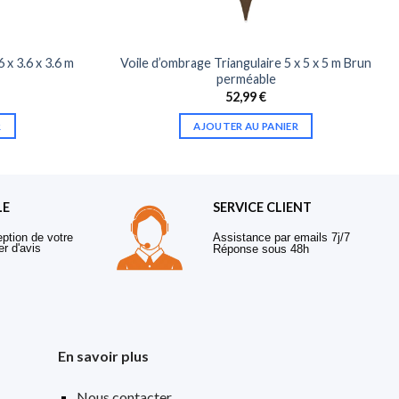
 x 3.6 x 3.6 m
Voile d’ombrage Triangulaire 5 x 5 x 5 m Brun
perméable
52,99
€
R
AJOUTER AU PANIER
LE
SERVICE CLIENT
eption de votre
Assistance par emails 7j/7
er d'avis
Réponse sous 48h
En savoir plus
Nous contacter