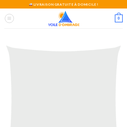
Skip
LIVRAISON GRATUITE À DOMICILE !
to
content
0