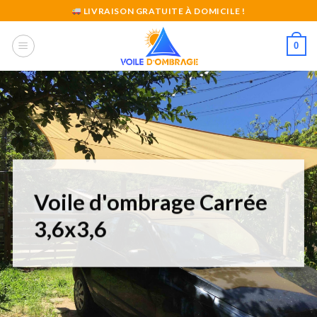
Skip
LIVRAISON GRATUITE À DOMICILE !
to
content
0
Voile d'ombrage Carrée
3,6x3,6