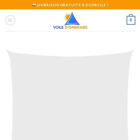
Skip
LIVRAISON GRATUITE À DOMICILE !
to
content
0