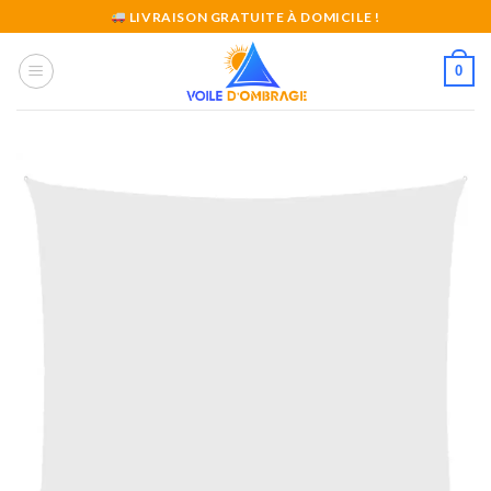
Skip
LIVRAISON GRATUITE À DOMICILE !
to
content
0