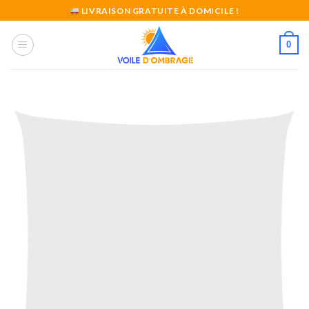
Skip
LIVRAISON GRATUITE À DOMICILE !
to
content
0