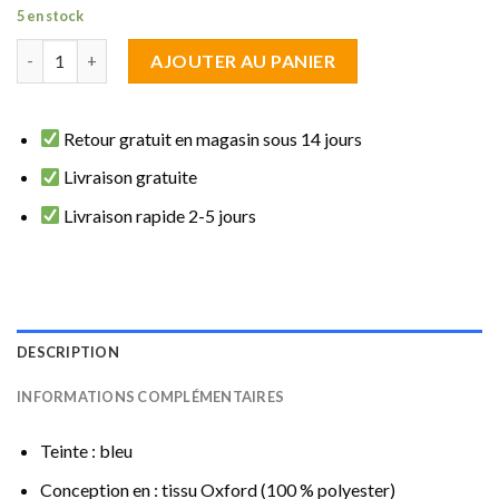
5 en stock
quantité de brise vue écran Bleu 1.80 m de haut sur 8 m de long
AJOUTER AU PANIER
Retour gratuit en magasin sous 14 jours
Livraison gratuite
Livraison rapide 2-5 jours
DESCRIPTION
INFORMATIONS COMPLÉMENTAIRES
Teinte : bleu
Conception en : tissu Oxford (100 % polyester)