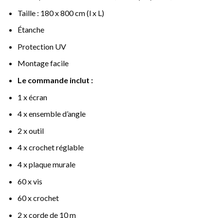
Taille : 180 x 800 cm (l x L)
Étanche
Protection UV
Montage facile
Le commande inclut :
1 x écran
4 x ensemble d’angle
2 x outil
4 x crochet réglable
4 x plaque murale
60 x vis
60 x crochet
2 x corde de 10 m