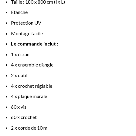
Taille : 180 x 800 cm (l x L)
Étanche
Protection UV
Montage facile
Le commande inclut :
1 x écran
4 x ensemble d’angle
2 x outil
4 x crochet réglable
4 x plaque murale
60 x vis
60 x crochet
2 x corde de 10 m