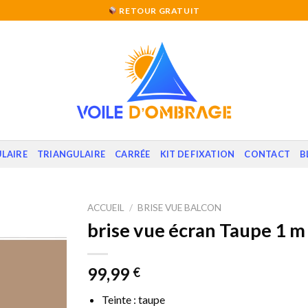
RETOUR GRATUIT
LAIRE
TRIANGULAIRE
CARRÉE
KIT DE FIXATION
CONTACT
B
ACCUEIL
/
BRISE VUE BALCON
brise vue écran Taupe 1 m
99,99
€
Teinte : taupe