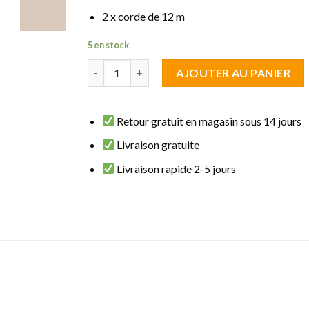
2 x corde de 12 m
5 en stock
quantité de brise vue écran Taupe 1 m de haut s
AJOUTER AU PANIER
Retour gratuit en magasin sous 14 jours
Livraison gratuite
Livraison rapide 2-5 jours