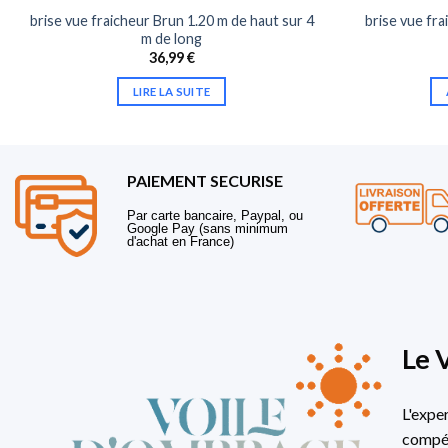
brise vue fraicheur Brun 1.20 m de haut sur 4
brise vue fra
m de long
36,99
€
LIRE LA SUITE
PAIEMENT SECURISE
Par carte bancaire, Paypal, ou
Google Pay (sans minimum
d'achat en France)
Le 
L'expe
compét