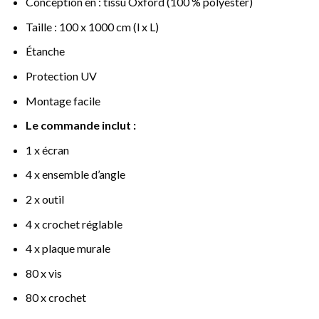
Conception en : tissu Oxford (100 % polyester)
Taille : 100 x 1000 cm (l x L)
Étanche
Protection UV
Montage facile
Le commande inclut :
1 x écran
4 x ensemble d’angle
2 x outil
4 x crochet réglable
4 x plaque murale
80 x vis
80 x crochet