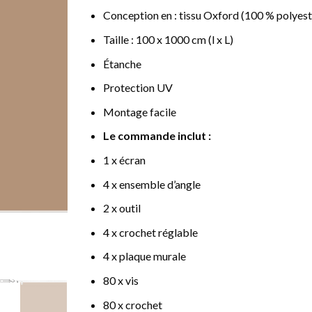
Conception en : tissu Oxford (100 % polyest
Taille : 100 x 1000 cm (l x L)
Étanche
Protection UV
Montage facile
Le commande inclut :
1 x écran
4 x ensemble d’angle
2 x outil
4 x crochet réglable
4 x plaque murale
80 x vis
80 x crochet