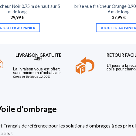
icheur Noir 0.75 m de haut sur 5
brise vue fraicheur Orange 0.90
m de long
6 m de long
29,99
€
37,99
€
AJOUTER AU PANIER
AJOUTER AU PANIE
LIVRAISON GRATUITE
RETOUR FACI
48H
14 jours à la réc
La livraison vous est offert
colis pour chang
sans minimum d'achat
(sauf
Corse et Belgique 12,00€)
Voile d'ombrage
rt Français de référence pour les solutions d'ombrages à des prix ul
itifs !