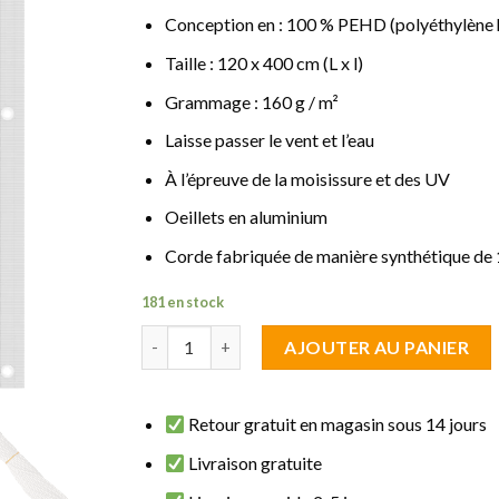
Conception en : 100 % PEHD (polyéthylène 
Taille : 120 x 400 cm (L x l)
Grammage : 160 g / m²
Laisse passer le vent et l’eau
À l’épreuve de la moisissure et des UV
Oeillets en aluminium
Corde fabriquée de manière synthétique de
181 en stock
quantité de brise vue fraicheur Blanc 1.20 m de
AJOUTER AU PANIER
Retour gratuit en magasin sous 14 jours
Livraison gratuite