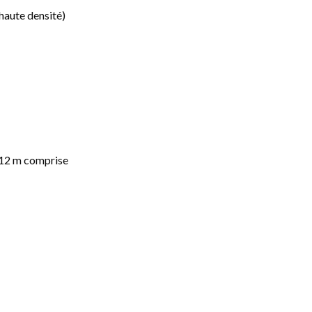
haute densité)
 12 m comprise
 haut sur 4 m de long