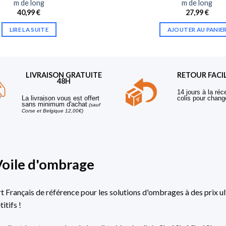
m de long
m de long
40,99
€
27,99
€
LIRE LA SUITE
AJOUTER AU PANIE
LIVRAISON GRATUITE
RETOUR FACI
48H
14 jours à la réc
La livraison vous est offert
colis pour chang
sans minimum d'achat
(sauf
Corse et Belgique 12,00€)
Voile d'ombrage
rt Français de référence pour les solutions d'ombrages à des prix ul
itifs !