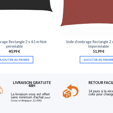
rage Rectangle 2 x 4.5 m Noir
Voile d’ombrage Rectangle 2 
perméable
Imperméable
40,99
€
51,99
€
AJOUTER AU PANIER
AJOUTER AU PANIE
LIVRAISON GRATUITE
RETOUR FACI
48H
14 jours à la réc
La livraison vous est offert
colis pour chang
sans minimum d'achat
(sauf
Corse et Belgique 12,00€)