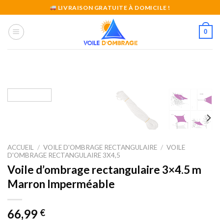
Skip
LIVRAISON GRATUITE À DOMICILE !
to
content
0
ACCUEIL
/
VOILE D'OMBRAGE RECTANGULAIRE
/
VOILE
D'OMBRAGE RECTANGULAIRE 3X4,5
Voile d’ombrage rectangulaire 3×4.5 m
Marron Imperméable
66,99
€