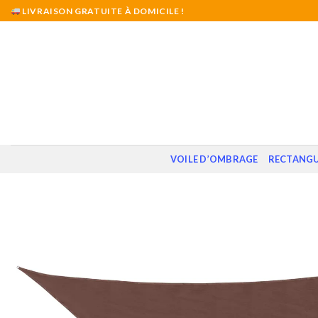
Skip
LIVRAISON GRATUITE À DOMICILE !
to
content
VOILE D’OMBRAGE
RECTANGU