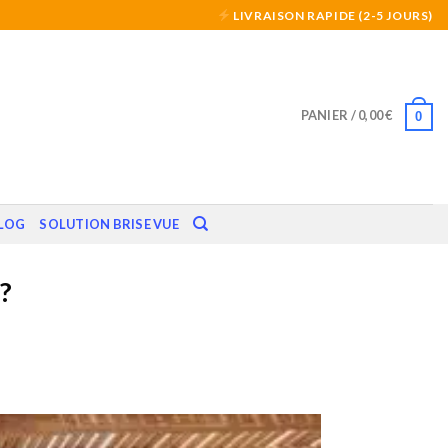
LIVRAISON RAPIDE (2-5 JOURS)
PANIER /
0,00
€
0
LOG
SOLUTION BRISE VUE
?