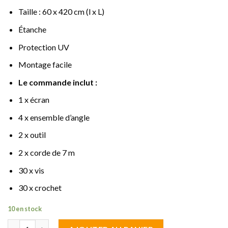
Taille : 60 x 420 cm (l x L)
Étanche
Protection UV
Montage facile
Le commande inclut :
1 x écran
4 x ensemble d’angle
2 x outil
2 x corde de 7 m
30 x vis
30 x crochet
10 en stock
quantité de brise vue écran Beige 0.60 m de haut sur 4.20 m de l