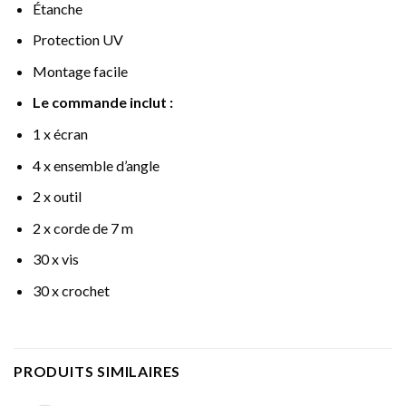
Étanche
Protection UV
Montage facile
Le commande inclut :
1 x écran
4 x ensemble d’angle
2 x outil
2 x corde de 7 m
30 x vis
30 x crochet
PRODUITS SIMILAIRES