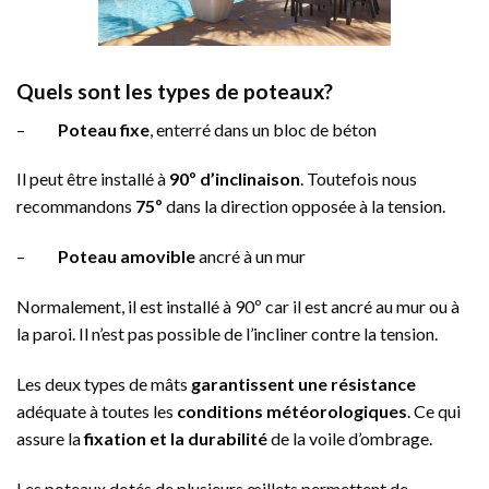
Quels sont les types de poteaux?
–
Poteau fixe
, enterré dans un bloc de béton
Il peut être installé à
90º d’inclinaison
. Toutefois nous
recommandons
75º
dans la direction opposée à la tension.
–
Poteau amovible
ancré à un mur
Normalement, il est installé à 90º car il est ancré au mur ou à
la paroi. Il n’est pas possible de l’incliner contre la tension.
Les deux types de mâts
garantissent une résistance
adéquate à toutes les
conditions
météorologiques
. Ce qui
assure la
fixation et la durabilité
de la voile d’ombrage.
Les poteaux dotés de plusieurs œillets permettent de