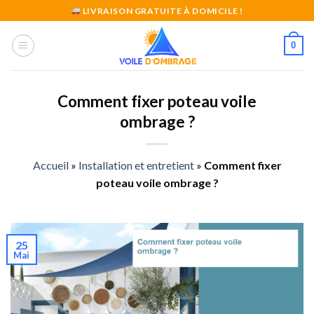
Skip
LIVRAISON GRATUITE À DOMICILE !
to
content
0
Comment fixer poteau voile
ombrage ?
Accueil
»
Installation et entretient
»
Comment fixer
poteau voile ombrage ?
25
Mai