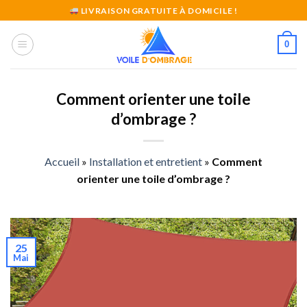
Skip
LIVRAISON GRATUITE À DOMICILE !
to
content
0
Comment orienter une toile
d’ombrage ?
Accueil
»
Installation et entretient
»
Comment
orienter une toile d’ombrage ?
25
Mai