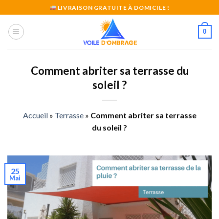
Skip
LIVRAISON GRATUITE À DOMICILE !
to
content
0
Comment abriter sa terrasse du
soleil ?
Accueil
»
Terrasse
»
Comment abriter sa terrasse
du soleil ?
25
Mai