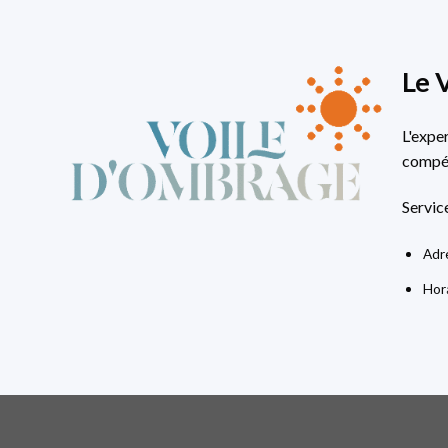
Le 
L'expe
compét
Servic
Adre
Hora