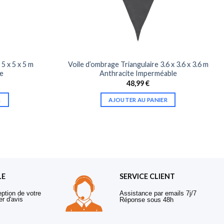
5 x 5 x 5 m
Voile d’ombrage Triangulaire 3.6 x 3.6 x 3.6 m
e
Anthracite Imperméable
48,99
€
R
AJOUTER AU PANIER
LE
SERVICE CLIENT
eption de votre
Assistance par emails 7j/7
er d'avis
Réponse sous 48h